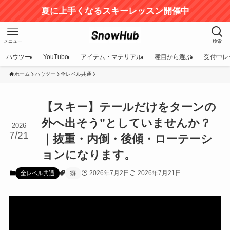
夏に上手くなるスキーレッスン開催中
メニュー
検索
ハウツー
YouTube
アイテム・マテリアル
種目から選ぶ
受付中レ
ホーム
ハウツー
全レベル共通
【スキー】テールだけをターンの
外へ出そう”としていませんか？
2026
7/21
｜抜重・内倒・後傾・ローテーシ
ョンになります。
2026年7月2日
2026年7月21日
全レベル共通
癖