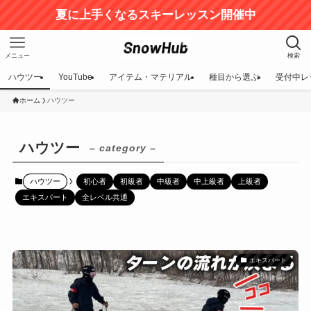
夏に上手くなるスキーレッスン開催中
メニュー
検索
ハウツー
YouTube
アイテム・マテリアル
種目から選ぶ
受付中レ
ホーム
ハウツー
ハウツー
– category –
ハウツー
初心者
初級者
中級者
中上級者
上級者
エキスパート
全レベル共通
エキスパート