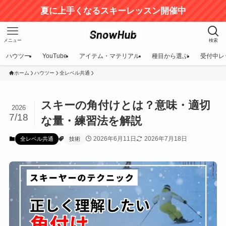
夏に上手くなるスキーレッスン開催中
メニュー
検索
ハウツー
YouTube
アイテム・マテリアル
種目から選ぶ
受付中レ
ホーム
ハウツー
全レベル共通
スキーの角付けとは？意味・適切
2026
7/18
な量・練習法を解説
2026年6月11日
2026年7月18日
全レベル共通
技術