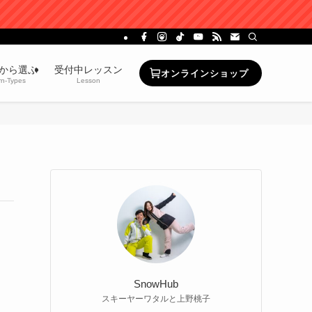
から選ぶ
受付中レッスン
オンラインショップ
rn-Types
Lesson
、
SnowHub
スキーヤーワタルと上野桃子