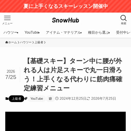
夏に上手くなるスキーレッスン開催中
メニュー
検索
ハウツー
YouTube
アイテム・マテリアル
種目から選ぶ
受付中レ
ホーム
ハウツー
上級者
【基礎スキー】ターン中に腰が外
れる人は片足スキーで丸一日滑ろ
2026
7/25
う！上手くなる代わりに筋肉痛確
定練習メニュー
2024年12月25日
2026年7月25日
上級者
YouTube
癖