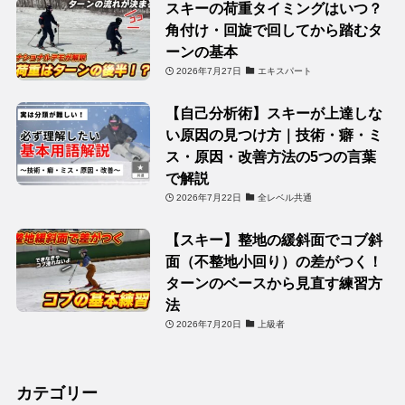
スキーの荷重タイミングはいつ？
角付け・回旋で回してから踏むタ
ーンの基本
2026年7月27日
エキスパート
【自己分析術】スキーが上達しな
い原因の見つけ方｜技術・癖・ミ
ス・原因・改善方法の5つの言葉
で解説
2026年7月22日
全レベル共通
【スキー】整地の緩斜面でコブ斜
面（不整地小回り）の差がつく！
ターンのベースから見直す練習方
法
2026年7月20日
上級者
カテゴリー