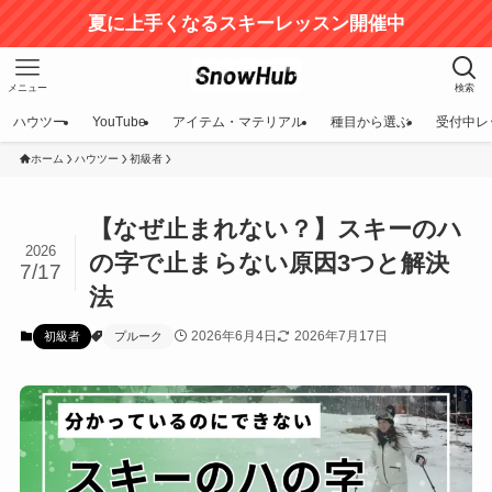
夏に上手くなるスキーレッスン開催中
メニュー
検索
ハウツー
YouTube
アイテム・マテリアル
種目から選ぶ
受付中レ
ホーム
ハウツー
初級者
【なぜ止まれない？】スキーのハ
2026
の字で止まらない原因3つと解決
7/17
法
2026年6月4日
2026年7月17日
初級者
プルーク