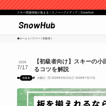
スキー関連情報が集まる！スノーハブメディア｜SnowHub
ホーム
ハウツー
初級者
【初級者向け】スキーの小
2026
7/17
るコツを解説
2026年6月22日
2026年7月17日
初級者
小回り