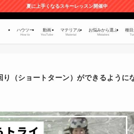
夏に上手くなるスキーレッスン開催中
ハウツー
動画
マテリアル
お悩みから選ぶ
種目
How to
YouTube
Material
Mistakes
Tu
回り（ショートターン）ができるように