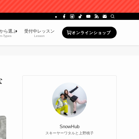
から選ぶ
受付中レッスン
オンラインショップ
rn-Types
Lesson
な
SnowHub
スキーヤーワタルと上野桃子