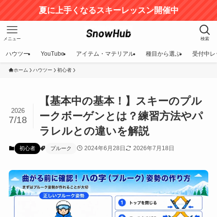
夏に上手くなるスキーレッスン開催中
メニュー
検索
ハウツー
YouTube
アイテム・マテリアル
種目から選ぶ
受付中レ
ホーム
ハウツー
初心者
【基本中の基本！】スキーのプル
2026
ークボーゲンとは？練習方法やパ
7/18
ラレルとの違いを解説
2024年6月28日
2026年7月18日
初心者
プルーク