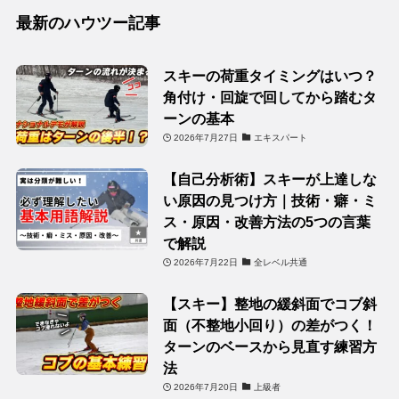
最新のハウツー記事
スキーの荷重タイミングはいつ？
角付け・回旋で回してから踏むタ
ーンの基本
2026年7月27日
エキスパート
【自己分析術】スキーが上達しな
い原因の見つけ方｜技術・癖・ミ
ス・原因・改善方法の5つの言葉
で解説
2026年7月22日
全レベル共通
【スキー】整地の緩斜面でコブ斜
面（不整地小回り）の差がつく！
ターンのベースから見直す練習方
法
2026年7月20日
上級者