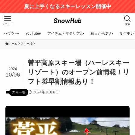
夏に上手くなるスキーレッスン開催中
メニュー
検索
ハウツー
YouTube
アイテム・マテリアル
種目から選ぶ
受付中レ
ホーム
スキー場
菅平高原スキー場（ハーレスキー
2024
リゾート）のオープン前情報！リ
10/06
フト券早割情報あり！
2024年10月6日
スキー場