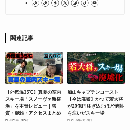
関連記事
【外気温35℃】真夏の室内
加山キャプテンコースト
スキー場「スノーヴァ新横
【今は廃墟】かつて若大将
浜」を本音レビュー｜雪
が20億円注ぎ込むほど情熱
質・混雑・アクセスまとめ
を注いだスキー場
2025年8月24日
2025年7月29日