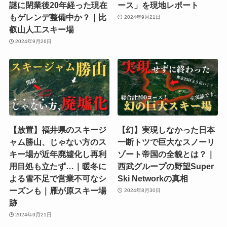
謎に閉業後20年経った現在
ース」を現地レポート
もゲレンデ整備中か？｜比
2024年9月21日
叡山人工スキー場
2024年9月26日
【放置】福井県のスキージ
【幻】実現しなかった日本
ャム勝山、じゃない方のス
一断トツで巨大なスノーリ
キー場が近年廃墟化し再利
ゾート帝国の全貌とは？｜
用目処も立たず…｜暖冬に
西武グループの野望Super
よる雪不足で営業不可なシ
Ski Networkの真相
ーズンも｜雁が原スキー場
2024年8月30日
跡
2024年9月21日