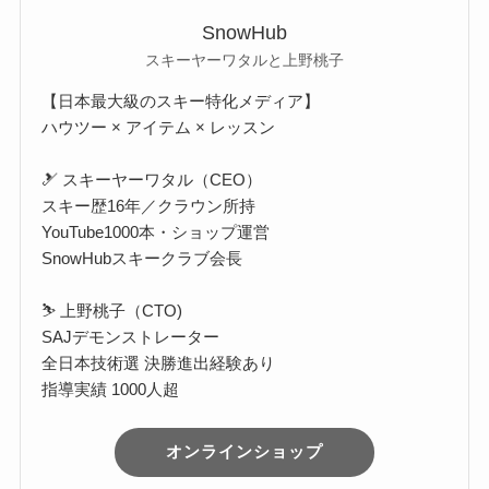
SnowHub
スキーヤーワタルと上野桃子
【日本最大級のスキー特化メディア】
ハウツー × アイテム × レッスン
🎿 スキーヤーワタル（CEO）
スキー歴16年／クラウン所持
YouTube1000本・ショップ運営
SnowHubスキークラブ会長
⛷️ 上野桃子（CTO)
SAJデモンストレーター
全日本技術選 決勝進出経験あり
指導実績 1000人超
オンラインショップ